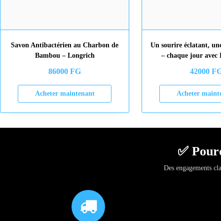
Savon Antibactérien au Charbon de
Un sourire éclatant, un
Bambou – Longrich
– chaque jour avec 
86000
FG
42000
F
Acheter maintenant
Acheter maint
✅ Pourq
Des engagements clai