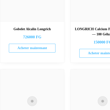
Gobelet Alcalin Longrich
LONGRICH Calcium Fe
— 100 Gélu
726000
FG
150000
F
Acheter maintenant
Acheter maint