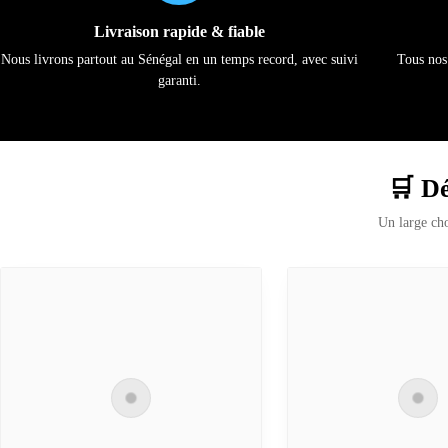
Livraison rapide & fiable
Nous livrons partout au Sénégal en un temps record, avec suivi
Tous nos 
garanti.
🛒 Dé
Un large cho